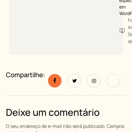
especi
em
WordP
F
A
D
d
Compartilhe:
Deixe um comentário
O seu endereço de e-mail não será publicado.
Campos